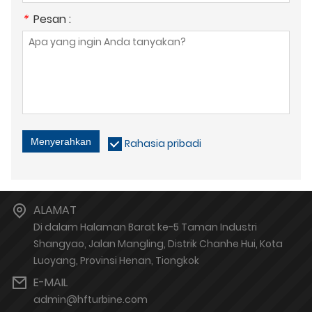
*
Pesan :
Menyerahkan
Rahasia pribadi
ALAMAT
Di dalam Halaman Barat ke-5 Taman Industri
Shangyao, Jalan Mangling, Distrik Chanhe Hui, Kota
Luoyang, Provinsi Henan, Tiongkok
E-MAIL
admin@hfturbine.com