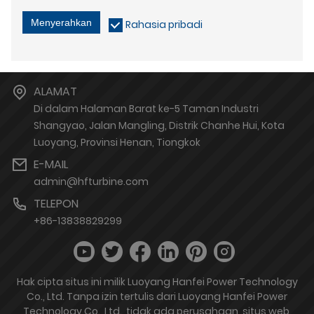
Menyerahkan
Rahasia pribadi
ALAMAT
Di dalam Halaman Barat ke-5 Taman Industri
Shangyao, Jalan Mangling, Distrik Chanhe Hui, Kota
Luoyang, Provinsi Henan, Tiongkok
E-MAIL
admin@hfturbine.com
TELEPON
+86-13838829299
Hak cipta situs ini milik Luoyang Hanfei Power Technology
Co., Ltd. Tanpa izin tertulis dari Luoyang Hanfei Power
Technology Co., Ltd., tidak ada perusahaan, situs web,