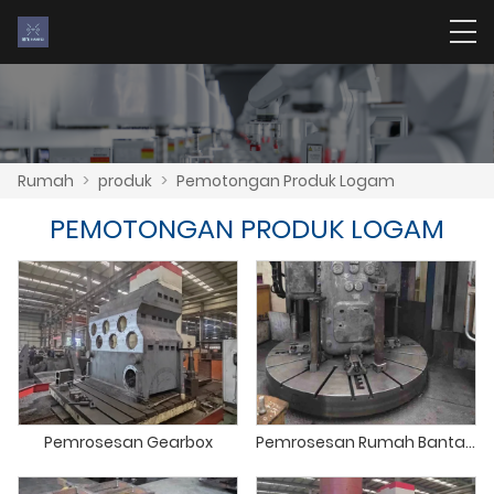
Rumah
>
produk
>
Pemotongan Produk Logam
PEMOTONGAN PRODUK LOGAM
Pemrosesan Gearbox
Pemrosesan Rumah Bantalan