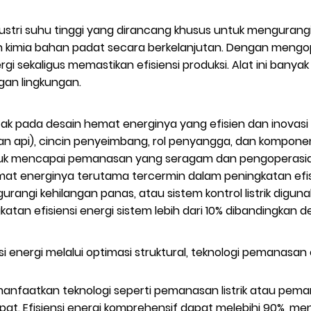
stri suhu tinggi yang dirancang khusus untuk mengurangi 
 kimia bahan padat secara berkelanjutan. Dengan mengop
i sekaligus memastikan efisiensi produksi. Alat ini banyak
ngan lingkungan.
tak pada desain hemat energinya yang efisien dan inovasi 
an api), cincin penyeimbang, rol penyangga, dan kompone
ntuk mencapai pemanasan yang seragam dan pengoperasian
mat energinya terutama tercermin dalam peningkatan efisi
angi kehilangan panas, atau sistem kontrol listrik dig
an efisiensi energi sistem lebih dari 10% dibandingkan de
energi melalui optimasi struktural, teknologi pemanasan c
Memanfaatkan teknologi seperti pemanasan listrik atau pe
at. Efisiensi energi komprehensif dapat melebihi 90%, 