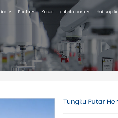
duk
Berita
Kasus
pabrik acara
Hubungi k
Tungku Putar He