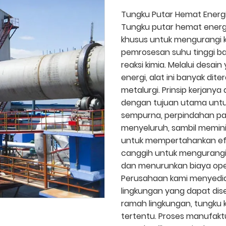
Tungku Putar Hemat Energ
Tungku putar hemat energi
khusus untuk mengurangi 
pemrosesan suhu tinggi ba
reaksi kimia. Melalui des
energi, alat ini banyak dit
metalurgi. Prinsip kerjanya
dengan tujuan utama unt
sempurna, perpindahan pan
menyeluruh, sambil memini
untuk mempertahankan efis
canggih untuk mengurang
dan menurunkan biaya ope
Perusahaan kami menyedia
lingkungan yang dapat dis
ramah lingkungan, tungku 
tertentu. Proses manufakt