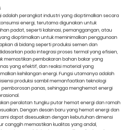
i
 adalah perangkat industri yang dioptimalkan secara
konsumsi energi, terutama digunakan untuk
han padat, seperti kalsinasi, pemanggangan, atau
ain yang dioptimalkan untuk meminimalkan penggunaan
erapkan di bidang seperti produksi semen dan
 didasarkan pada integrasi proses termal yang efisien,
uk memastikan pembakaran bahan bakar yang
as yang efektif, dan reaksi material yang
malkan kehilangan energi. Fungsi utamanya adalah
iensi produksi sambil memanfaatkan teknologi
i pemborosan panas, sehingga menghemat energi
rasional.
kan peralatan tungku putar hemat energi dan ramah
esuaikan. Dengan desain baru yang hemat energi dan
kami dapat disesuaikan dengan kebutuhan dimensi
ur canggih memastikan kualitas yang andal,