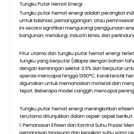
Tungku Putar Hemat Energi
Tungku putar hemat energi adalah perangkat indu
untuk kalsinasi, pemanggangan, atau pemrosesan
ini secara signifikan mengurangi penggunaan energ
bangunan, metalurgi, industri kimia, dan perlindu
Fitur utama dari tungku putar hemat energi terle
tungku yang berputar (dilapisi dengan bahan tah
dengan kemiringan sekitar 3,5% dan berputar u
operasi mencapai hingga 1350°C. Karakteristik he
digunakan untuk memanaskan material dan mengur
tepat. Beberapa model canggih mencapai peningkat
Tungku putar hemat energi meningkatkan efisiensi 
terutama ditunjukkan dalam aspek-aspek berikut:
1. Pemanasan Efisien dan Kontrol Suhu Presisi: 
pemanasan langsung dan kenaikan suhu yang cep