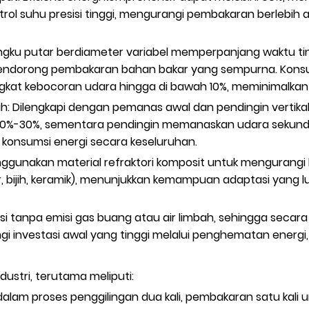
ntrol suhu presisi tinggi, mengurangi pembakaran berlebi
 tungku putar berdiameter variabel memperpanjang waktu t
endorong pembakaran bahan bakar yang sempurna. Konsumsi
kat kebocoran udara hingga di bawah 10%, meminimalkan 
h: Dilengkapi dengan pemanas awal dan pendingin vertika
20%-30%, sementara pendingin memanaskan udara sekunder
 konsumsi energi secara keseluruhan.
ggunakan material refraktori komposit untuk mengurangi 
, bijih, keramik), menunjukkan kemampuan adaptasi yang l
i tanpa emisi gas buang atau air limbah, sehingga secara 
investasi awal yang tinggi melalui penghematan energi, 
ustri, terutama meliputi:
dalam proses penggilingan dua kali, pembakaran satu kali 