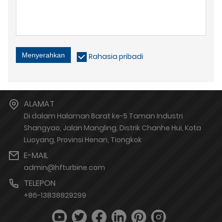
Menyerahkan
Rahasia pribadi
ALAMAT
Di dalam Halaman Barat ke-5 Taman Industri
Shangyao, Jalan Mangling, Distrik Chanhe Hui, Kota
Luoyang, Provinsi Henan, Tiongkok
E-MAIL
admin@hfturbine.com
TELEPON
+86-13838829299